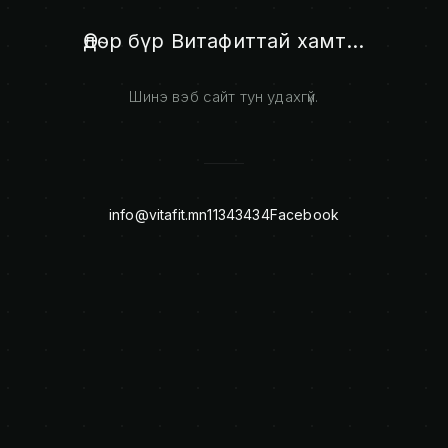
Өдөр бүр Витафиттай хамт...
Шинэ вэб сайт тун удахгүй.
info@vitafit.mn
11343434
Facebook