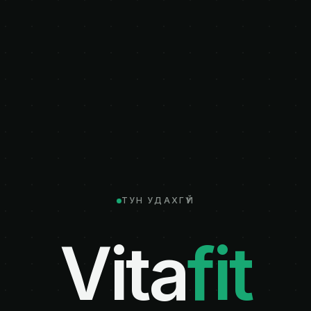
ТУН УДАХГҮЙ
Vita
fit